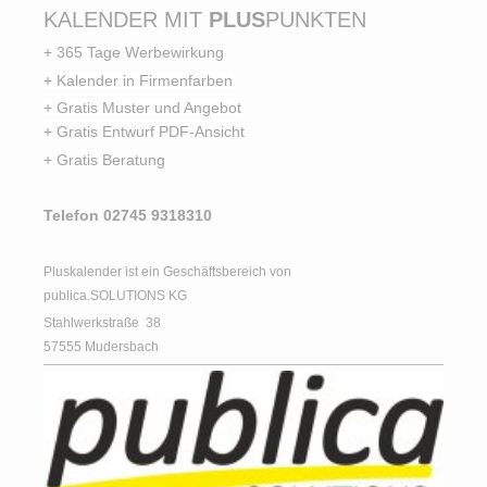
KALENDER MIT
PLUS
PUNKTEN
+ 365 Tage Werbewirkung
+ Kalender in Firmenfarben
+ Gratis Muster und Angebot
+ Gratis Entwurf PDF-Ansicht
+ Gratis Beratung
Telefon 02745 9318310
Pluskalender ist ein Geschäftsbereich von
publica.SOLUTIONS KG
Stahlwerkstraße
38
57555
Mudersbach