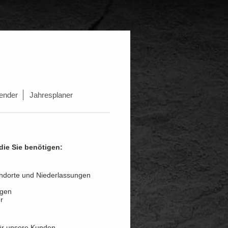
ender
Jahresplaner
die Sie benötigen:
tandorte und Niederlassungen
agen
r
für unsere Kunden.