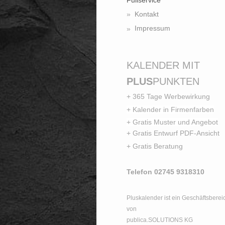
Kontakt
Impressum
KALENDER MIT
PLUS
PUNKTEN
+ 365 Tage Werbewirkung
+ Kalender in Firmenfarben
+ Gratis Muster und Angebot
+ Gratis Entwurf PDF-Ansicht
+ Gratis Beratung
Telefon 02745 9318310
Pluskalender ist ein Geschäftsberei
von
publica.SOLUTIONS KG