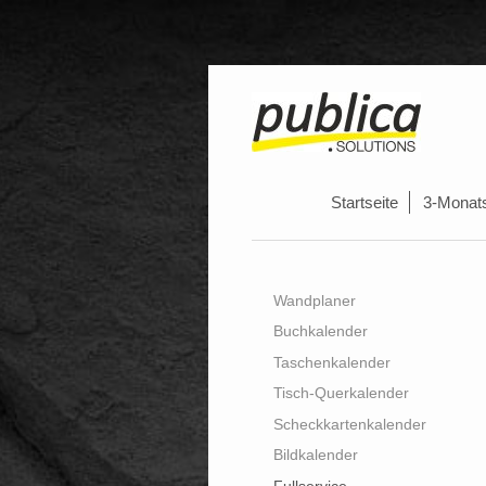
Startseite
3-Monat
Wandplaner
Buchkalender
Taschenkalender
Tisch-Querkalender
Scheckkartenkalender
Bildkalender
Fullservice