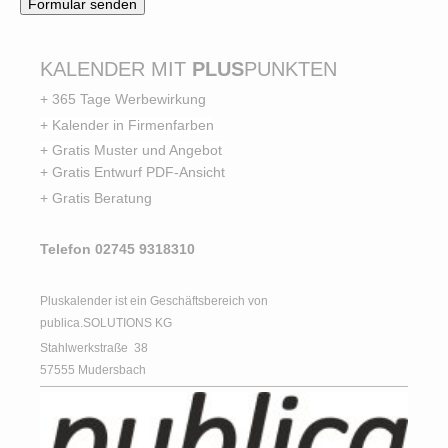
KALENDER MIT
PLUS
PUNKTEN
+ 365 Tage Werbewirkung
+ Kalender in Firmenfarben
+ Gratis Muster und Angebot
+ Gratis Entwurf PDF-Ansicht
+ Gratis Beratung
Telefon 02745 9318310
Pluskalender ist ein Geschäftsbereich von
publica.SOLUTIONS KG
Stahlwerkstraße
38
57555
Mudersbach