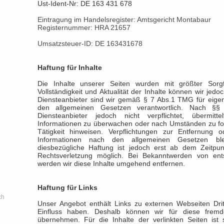
Ust-Ident-Nr: DE 163 431 678
Eintragung im Handelsregister: Amtsgericht Montabaur
Registernummer: HRA 21657
Umsatzsteuer-ID: DE 163431678
Haftung für Inhalte
Die Inhalte unserer Seiten wurden mit größter Sorgfal
Vollständigkeit und Aktualität der Inhalte können wir je
Diensteanbieter sind wir gemäß § 7 Abs.1 TMG für eigen
den allgemeinen Gesetzen verantwortlich. Nach 
Diensteanbieter jedoch nicht verpflichtet, übermit
Informationen zu überwachen oder nach Umständen zu fors
Tätigkeit hinweisen. Verpflichtungen zur Entfernung
Informationen nach den allgemeinen Gesetzen ble
diesbezügliche Haftung ist jedoch erst ab dem Zeitpun
Rechtsverletzung möglich. Bei Bekanntwerden von ent
werden wir diese Inhalte umgehend entfernen.
Haftung für Links
ch
Unser Angebot enthält Links zu externen Webseiten Dritt
Einfluss haben. Deshalb können wir für diese frem
übernehmen. Für die Inhalte der verlinkten Seiten ist s