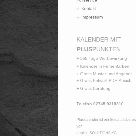
Kontakt
Impressum
KALENDER MIT
PLUS
PUNKTEN
+ 365 Tage Werbewirkung
+ Kalender in Firmenfarben
+ Gratis Muster und Angebot
+ Gratis Entwurf PDF-Ansicht
+ Gratis Beratung
Telefon 02745 9318310
Pluskalender ist ein Geschäftsberei
von
publica.SOLUTIONS KG