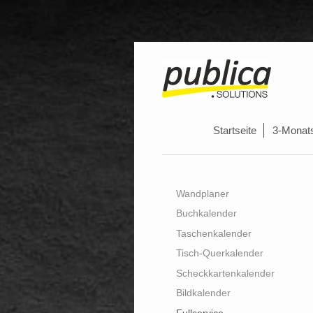
Startseite
3-Monat
Wandplaner
Buchkalender
Taschenkalender
Tisch-Querkalender
Scheckkartenkalender
Bildkalender
Fullservice