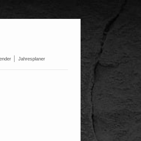
ender
Jahresplaner